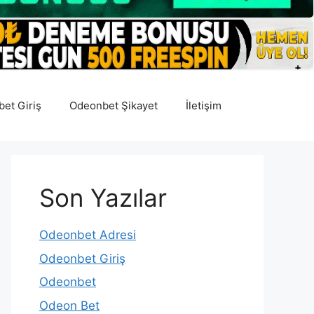
et Giriş
Odeonbet Şikayet
İletişim
Son Yazılar
Odeonbet Adresi
Odeonbet Giriş
Odeonbet
Odeon Bet