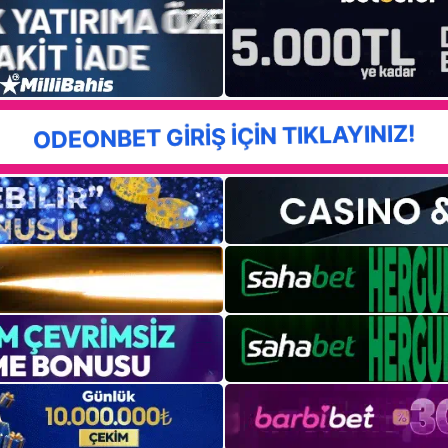
ODEONBET GİRİŞ İÇİN TIKLAYINIZ!