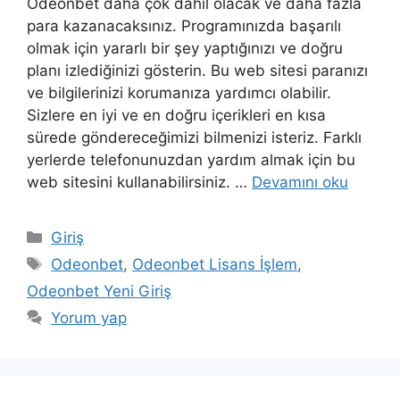
Odeonbet daha çok dahil olacak ve daha fazla
para kazanacaksınız. Programınızda başarılı
olmak için yararlı bir şey yaptığınızı ve doğru
planı izlediğinizi gösterin. Bu web sitesi paranızı
ve bilgilerinizi korumanıza yardımcı olabilir.
Sizlere en iyi ve en doğru içerikleri en kısa
sürede göndereceğimizi bilmenizi isteriz. Farklı
yerlerde telefonunuzdan yardım almak için bu
web sitesini kullanabilirsiniz. …
Devamını oku
Kategoriler
Giriş
Etiketler
Odeonbet
,
Odeonbet Lisans İşlem
,
Odeonbet Yeni Giriş
Yorum yap