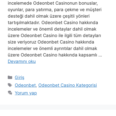
incelemede Odeonbet Casinonun bonuslar,
oyunlar, para yatırma, para çekme ve müşteri
desteği dahil olmak üzere çeşitli yönleri
tartışılmaktadır. Odeonbet Casino hakkında
incelemeler ve önemli detaylar dahil olmak
üzere Odeonbet Casino ile ilgili tüm detayları
size veriyoruz Odeonbet Casino hakkında
incelemeler ve önemli ayrıntılar dahil olmak
üzere Odeonbet Casino hakkında kapsamlı …
Devamını oku
Kategoriler
Giriş
Etiketler
Odeonbet
,
Odeonbet Casino Kategorisi
Yorum yap