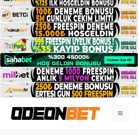
İçeriğe
atla
Menü