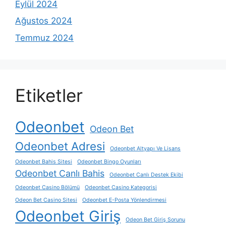
Eylül 2024
Ağustos 2024
Temmuz 2024
Etiketler
Odeonbet
Odeon Bet
Odeonbet Adresi
Odeonbet Altyapı Ve Lisans
Odeonbet Bahis Sitesi
Odeonbet Bingo Oyunları
Odeonbet Canlı Bahis
Odeonbet Canlı Destek Ekibi
Odeonbet Casino Bölümü
Odeonbet Casino Kategorisi
Odeon Bet Casino Sitesi
Odeonbet E-Posta Yönlendirmesi
Odeonbet Giriş
Odeon Bet Giriş Sorunu