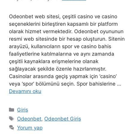
Odeonbet web sitesi, çeşitli casino ve casino
seçeneklerini birleştiren kapsamlı bir platform
olarak hizmet vermektedir. Odeonbet oyununun
resmi web sitesinde bir hesap oluşturun. Sitenin
arayüzü, kullanıcıların spor ve casino bahis
faaliyetlerine katılmalarına ve aynı zamanda
çeşitli kaynaklara erişmelerine olanak
sağlayacak şekilde özenle hazırlanmıştır.
Casinolar arasında geçiş yapmak için ‘casino’
veya ‘spor’ bölümünü seçin. Spor bahislerine …
Devamını oku
Kategoriler
Giriş
Etiketler
Odeonbet
,
Odeonbet Giriş
Yorum yap