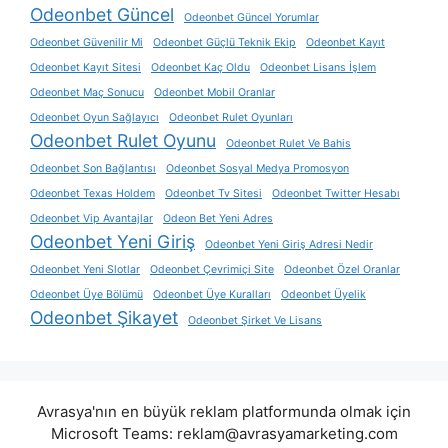
Odeonbet Güncel
Odeonbet Güncel Yorumlar
Odeonbet Güvenilir Mi
Odeonbet Güçlü Teknik Ekip
Odeonbet Kayıt
Odeonbet Kayıt Sitesi
Odeonbet Kaç Oldu
Odeonbet Lisans İşlem
Odeonbet Maç Sonucu
Odeonbet Mobil Oranlar
Odeonbet Oyun Sağlayıcı
Odeonbet Rulet Oyunları
Odeonbet Rulet Oyunu
Odeonbet Rulet Ve Bahis
Odeonbet Son Bağlantısı
Odeonbet Sosyal Medya Promosyon
Odeonbet Texas Holdem
Odeonbet Tv Sitesi
Odeonbet Twitter Hesabı
Odeonbet Vip Avantajlar
Odeon Bet Yeni Adres
Odeonbet Yeni Giriş
Odeonbet Yeni Giriş Adresi Nedir
Odeonbet Yeni Slotlar
Odeonbet Çevrimiçi Site
Odeonbet Özel Oranlar
Odeonbet Üye Bölümü
Odeonbet Üye Kuralları
Odeonbet Üyelik
Odeonbet Şikayet
Odeonbet Şirket Ve Lisans
Avrasya'nın en büyük reklam platformunda olmak için
Microsoft Teams:
reklam@avrasyamarketing.com