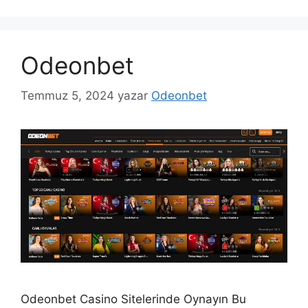
Odeonbet
Temmuz 5, 2024
yazar
Odeonbet
Odeonbet Casino Sitelerinde Oynayın Bu