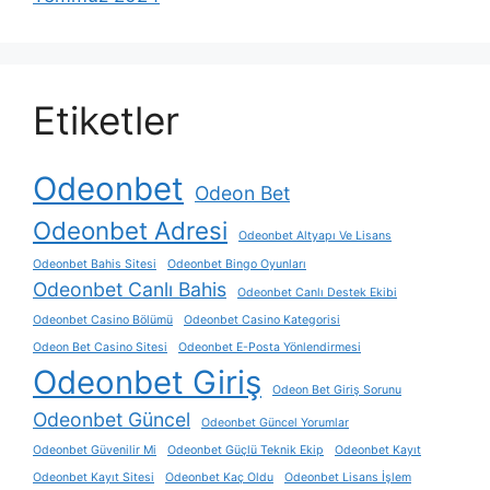
Etiketler
Odeonbet
Odeon Bet
Odeonbet Adresi
Odeonbet Altyapı Ve Lisans
Odeonbet Bahis Sitesi
Odeonbet Bingo Oyunları
Odeonbet Canlı Bahis
Odeonbet Canlı Destek Ekibi
Odeonbet Casino Bölümü
Odeonbet Casino Kategorisi
Odeon Bet Casino Sitesi
Odeonbet E-Posta Yönlendirmesi
Odeonbet Giriş
Odeon Bet Giriş Sorunu
Odeonbet Güncel
Odeonbet Güncel Yorumlar
Odeonbet Güvenilir Mi
Odeonbet Güçlü Teknik Ekip
Odeonbet Kayıt
Odeonbet Kayıt Sitesi
Odeonbet Kaç Oldu
Odeonbet Lisans İşlem