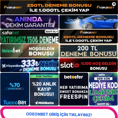
×
ODEONBET GİRİŞ İÇİN TIKLAYINIZ!