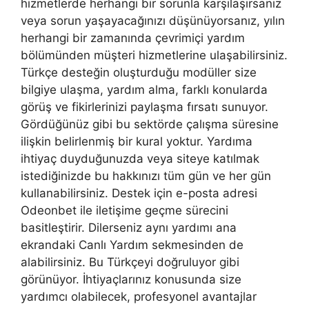
hizmetlerde herhangi bir sorunla karşılaşırsanız
veya sorun yaşayacağınızı düşünüyorsanız, yılın
herhangi bir zamanında çevrimiçi yardım
bölümünden müşteri hizmetlerine ulaşabilirsiniz.
Türkçe desteğin oluşturduğu modüller size
bilgiye ulaşma, yardım alma, farklı konularda
görüş ve fikirlerinizi paylaşma fırsatı sunuyor.
Gördüğünüz gibi bu sektörde çalışma süresine
ilişkin belirlenmiş bir kural yoktur. Yardıma
ihtiyaç duyduğunuzda veya siteye katılmak
istediğinizde bu hakkınızı tüm gün ve her gün
kullanabilirsiniz. Destek için e-posta adresi
Odeonbet ile iletişime geçme sürecini
basitleştirir. Dilerseniz aynı yardımı ana
ekrandaki Canlı Yardım sekmesinden de
alabilirsiniz. Bu Türkçeyi doğruluyor gibi
görünüyor. İhtiyaçlarınız konusunda size
yardımcı olabilecek, profesyonel avantajlar