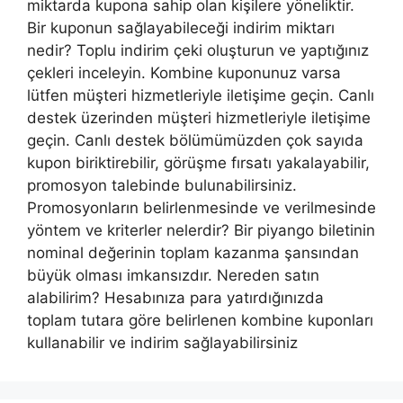
miktarda kupona sahip olan kişilere yöneliktir.
Bir kuponun sağlayabileceği indirim miktarı
nedir? Toplu indirim çeki oluşturun ve yaptığınız
çekleri inceleyin. Kombine kuponunuz varsa
lütfen müşteri hizmetleriyle iletişime geçin. Canlı
destek üzerinden müşteri hizmetleriyle iletişime
geçin. Canlı destek bölümümüzden çok sayıda
kupon biriktirebilir, görüşme fırsatı yakalayabilir,
promosyon talebinde bulunabilirsiniz.
Promosyonların belirlenmesinde ve verilmesinde
yöntem ve kriterler nelerdir? Bir piyango biletinin
nominal değerinin toplam kazanma şansından
büyük olması imkansızdır. Nereden satın
alabilirim? Hesabınıza para yatırdığınızda
toplam tutara göre belirlenen kombine kuponları
kullanabilir ve indirim sağlayabilirsiniz