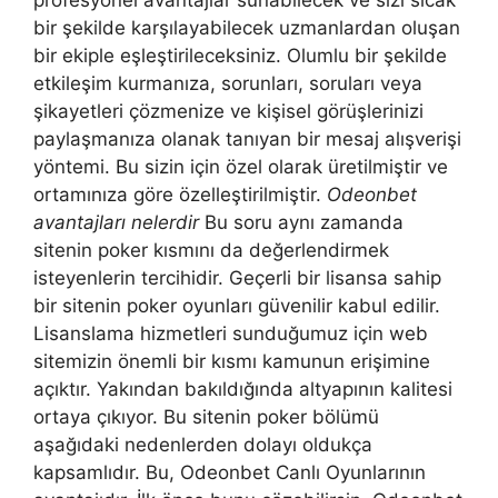
bir şekilde karşılayabilecek uzmanlardan oluşan
bir ekiple eşleştirileceksiniz. Olumlu bir şekilde
etkileşim kurmanıza, sorunları, soruları veya
şikayetleri çözmenize ve kişisel görüşlerinizi
paylaşmanıza olanak tanıyan bir mesaj alışverişi
yöntemi. Bu sizin için özel olarak üretilmiştir ve
ortamınıza göre özelleştirilmiştir.
Odeonbet
avantajları nelerdir
Bu soru aynı zamanda
sitenin poker kısmını da değerlendirmek
isteyenlerin tercihidir. Geçerli bir lisansa sahip
bir sitenin poker oyunları güvenilir kabul edilir.
Lisanslama hizmetleri sunduğumuz için web
sitemizin önemli bir kısmı kamunun erişimine
açıktır. Yakından bakıldığında altyapının kalitesi
ortaya çıkıyor. Bu sitenin poker bölümü
aşağıdaki nedenlerden dolayı oldukça
kapsamlıdır. Bu, Odeonbet Canlı Oyunlarının