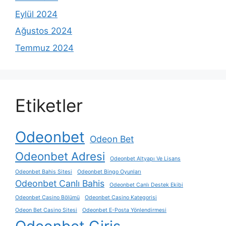
Eylül 2024
Ağustos 2024
Temmuz 2024
Etiketler
Odeonbet
Odeon Bet
Odeonbet Adresi
Odeonbet Altyapı Ve Lisans
Odeonbet Bahis Sitesi
Odeonbet Bingo Oyunları
Odeonbet Canlı Bahis
Odeonbet Canlı Destek Ekibi
Odeonbet Casino Bölümü
Odeonbet Casino Kategorisi
Odeon Bet Casino Sitesi
Odeonbet E-Posta Yönlendirmesi