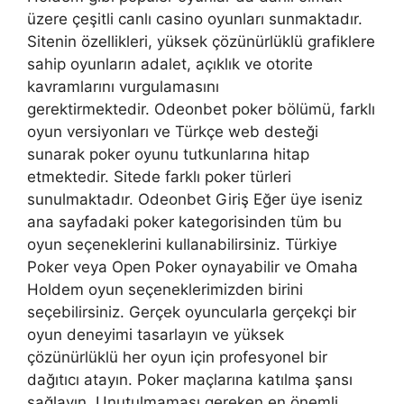
üzere çeşitli canlı casino oyunları sunmaktadır.
Sitenin özellikleri, yüksek çözünürlüklü grafiklere
sahip oyunların adalet, açıklık ve otorite
kavramlarını vurgulamasını
gerektirmektedir. Odeonbet poker bölümü, farklı
oyun versiyonları ve Türkçe web desteği
sunarak poker oyunu tutkunlarına hitap
etmektedir. Sitede farklı poker türleri
sunulmaktadır. Odeonbet Giriş Eğer üye iseniz
ana sayfadaki poker kategorisinden tüm bu
oyun seçeneklerini kullanabilirsiniz. Türkiye
Poker veya Open Poker oynayabilir ve Omaha
Holdem oyun seçeneklerimizden birini
seçebilirsiniz. Gerçek oyuncularla gerçekçi bir
oyun deneyimi tasarlayın ve yüksek
çözünürlüklü her oyun için profesyonel bir
dağıtıcı atayın. Poker maçlarına katılma şansı
sağlayın. Unutulmaması gereken en önemli