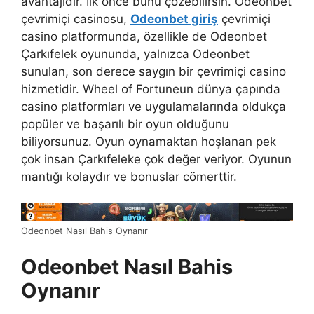
avantajıdır. İlk önce bunu çözebilirsin. Odeonbet
çevrimiçi casinosu,
Odeonbet giriş
çevrimiçi
casino platformunda, özellikle de Odeonbet
Çarkıfelek oyununda, yalnızca Odeonbet
sunulan, son derece saygın bir çevrimiçi casino
hizmetidir. Wheel of Fortuneun dünya çapında
casino platformları ve uygulamalarında oldukça
popüler ve başarılı bir oyun olduğunu
biliyorsunuz. Oyun oynamaktan hoşlanan pek
çok insan Çarkıfeleke çok değer veriyor. Oyunun
mantığı kolaydır ve bonuslar cömerttir.
Odeonbet Nasıl Bahis Oynanır
Odeonbet Nasıl Bahis
Oynanır