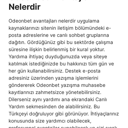
Nelerdir
Odeonbet avantajları nelerdir uygulama
kaynaklarınızı sitenin iletişim bölümündeki e-
posta adreslerine ve canlı sohbet gruplarına
dağıtın. Gördüğünüz gibi bu sektörde çalışma
süresine ilişkin belirlenmiş bir kural yoktur.
Yardıma ihtiyaç duyduğunuzda veya siteye
katılmak istediğinizde bu hakkınızı tüm gün ve
her gün kullanabilirsiniz. Destek e-posta
adresiniz üzerinden yazışma işlemlerini
göndererek Odeonbet yazışma muhasebe
kayıtlarınızı zahmetsizce yönetebilirsiniz.
Dilerseniz aynı yardımı ana ekrandaki Canlı
Yardım sekmesinden de alabilirsiniz. Bu
Türkçeyi doğruluyor gibi görünüyor. İhtiyaçlarınız
konusunda size yardımcı olabilecek,
profesyonel avantajlar sunabilecek ve sizi sıcak