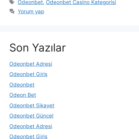
Etiketler
Odeonbet
,
Odeonbet Casino Kategorisi
Yorum yap
Son Yazılar
Odeonbet Adresi
Odeonbet Giriş
Odeonbet
Odeon Bet
Odeonbet Şikayet
Odeonbet Güncel
Odeonbet Adresi
Odeonbet Giriş