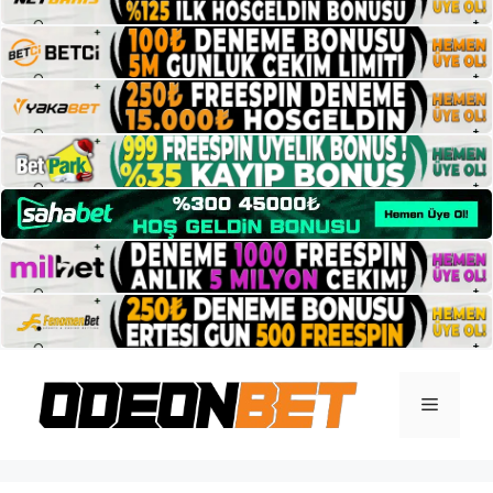
İçeriğe
atla
Menü