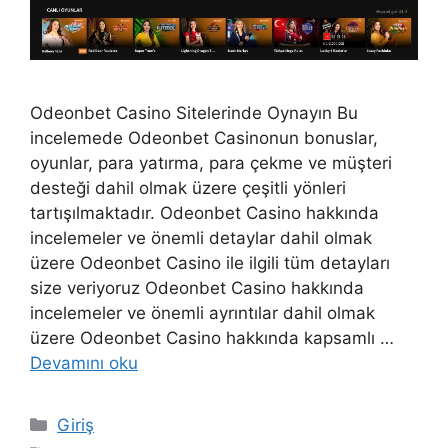
Odeonbet Casino Sitelerinde Oynayın Bu
incelemede Odeonbet Casinonun bonuslar,
oyunlar, para yatırma, para çekme ve müşteri
desteği dahil olmak üzere çeşitli yönleri
tartışılmaktadır. Odeonbet Casino hakkında
incelemeler ve önemli detaylar dahil olmak
üzere Odeonbet Casino ile ilgili tüm detayları
size veriyoruz Odeonbet Casino hakkında
incelemeler ve önemli ayrıntılar dahil olmak
üzere Odeonbet Casino hakkında kapsamlı …
Devamını oku
Kategoriler
Giriş