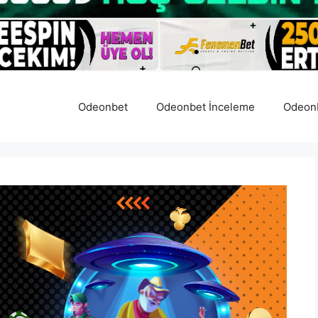
Odeonbet
Odeonbet İnceleme
Odeonb