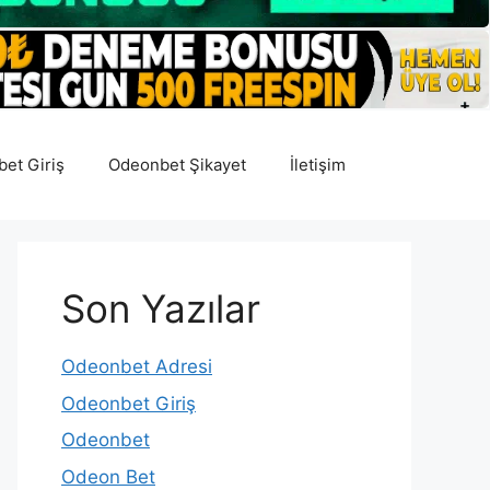
et Giriş
Odeonbet Şikayet
İletişim
Son Yazılar
Odeonbet Adresi
Odeonbet Giriş
Odeonbet
Odeon Bet