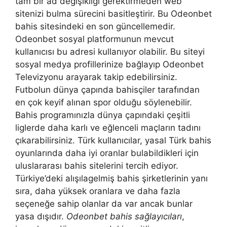
tam bir ad değişikliği gerektirmeden web
sitenizi bulma sürecini basitleştirir. Bu Odeonbet
bahis sitesindeki en son güncellemedir.
Odeonbet sosyal platformunun mevcut
kullanıcısı bu adresi kullanıyor olabilir. Bu siteyi
sosyal medya profillerinize bağlayıp Odeonbet
Televizyonu arayarak takip edebilirsiniz.
Futbolun dünya çapında bahisçiler tarafından
en çok keyif alınan spor olduğu söylenebilir.
Bahis programınızla dünya çapındaki çeşitli
liglerde daha karlı ve eğlenceli maçların tadını
çıkarabilirsiniz. Türk kullanıcılar, yasal Türk bahis
oyunlarında daha iyi oranlar bulabildikleri için
uluslararası bahis sitelerini tercih ediyor.
Türkiye’deki alışılagelmiş bahis şirketlerinin yanı
sıra, daha yüksek oranlara ve daha fazla
seçeneğe sahip olanlar da var ancak bunlar
yasa dışıdır.
Odeonbet bahis sağlayıcıları
,