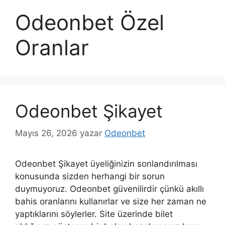
Odeonbet Özel
Oranlar
Odeonbet Şikayet
Mayıs 26, 2026
yazar
Odeonbet
Odeonbet Şikayet üyeliğinizin sonlandırılması
konusunda sizden herhangi bir sorun
duymuyoruz. Odeonbet güvenilirdir çünkü akıllı
bahis oranlarını kullanırlar ve size her zaman ne
yaptıklarını söylerler. Site üzerinde bilet