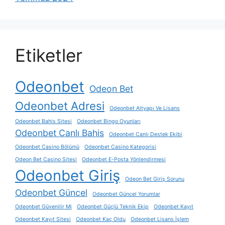
Etiketler
Odeonbet
Odeon Bet
Odeonbet Adresi
Odeonbet Altyapı Ve Lisans
Odeonbet Bahis Sitesi
Odeonbet Bingo Oyunları
Odeonbet Canlı Bahis
Odeonbet Canlı Destek Ekibi
Odeonbet Casino Bölümü
Odeonbet Casino Kategorisi
Odeon Bet Casino Sitesi
Odeonbet E-Posta Yönlendirmesi
Odeonbet Giriş
Odeon Bet Giriş Sorunu
Odeonbet Güncel
Odeonbet Güncel Yorumlar
Odeonbet Güvenilir Mi
Odeonbet Güçlü Teknik Ekip
Odeonbet Kayıt
Odeonbet Kayıt Sitesi
Odeonbet Kaç Oldu
Odeonbet Lisans İşlem