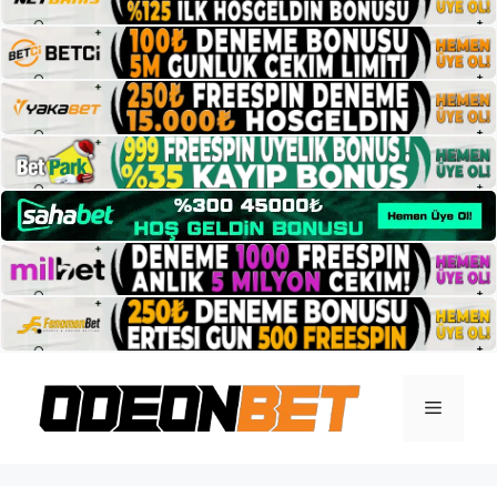
İçeriğe
atla
Menü