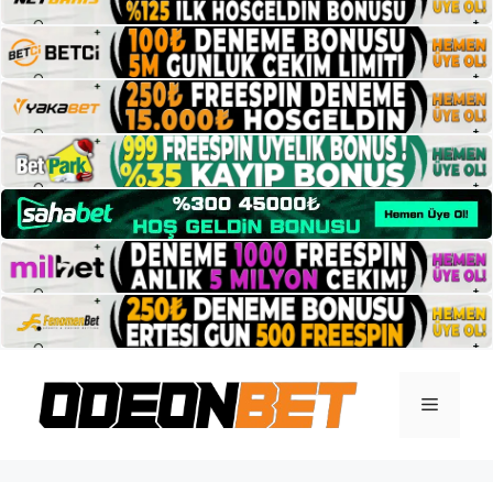
İçeriğe
atla
Menü