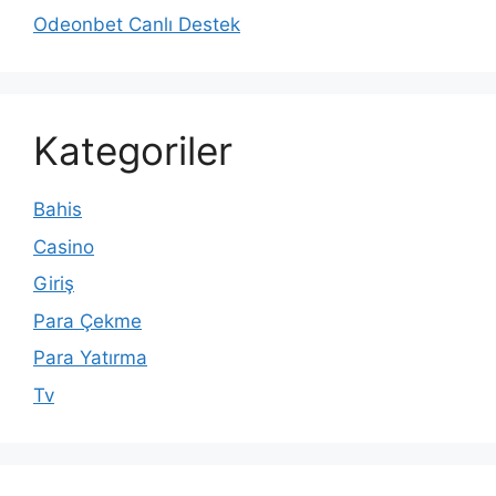
Odeonbet Canlı Destek
Kategoriler
Bahis
Casino
Giriş
Para Çekme
Para Yatırma
Tv