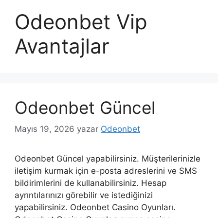
Odeonbet Vip
Avantajlar
Odeonbet Güncel
Mayıs 19, 2026
yazar
Odeonbet
Odeonbet Güncel yapabilirsiniz. Müşterilerinizle
iletişim kurmak için e-posta adreslerini ve SMS
bildirimlerini de kullanabilirsiniz. Hesap
ayrıntılarınızı görebilir ve istediğinizi
yapabilirsiniz. Odeonbet Casino Oyunları.