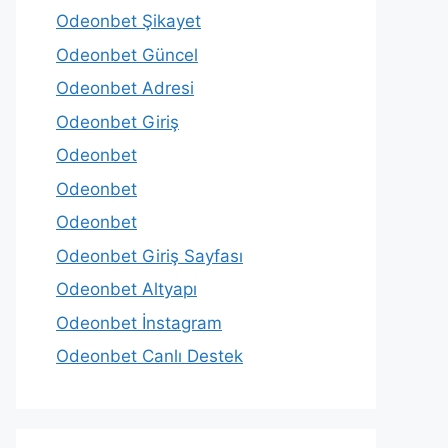
Odeonbet Şikayet
Odeonbet Güncel
Odeonbet Adresi
Odeonbet Giriş
Odeonbet
Odeonbet
Odeonbet
Odeonbet Giriş Sayfası
Odeonbet Altyapı
Odeonbet İnstagram
Odeonbet Canlı Destek