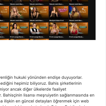
enliğin hukuki yönünden endişe duyuyorlar.
diğini hepimiz biliyoruz. Bahis şirketlerinin
miyor ancak diğer ülkelerde faaliyet
yor. Bahisçinin lisansı meşruiyetin sağlanmasında en
 ilişkin en güncel detayları öğrenmek için web