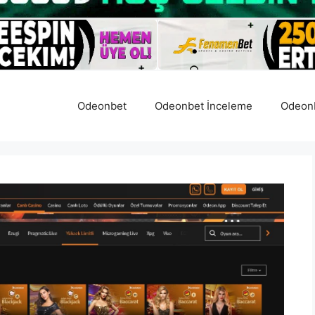
Odeonbet
Odeonbet İnceleme
Odeonb