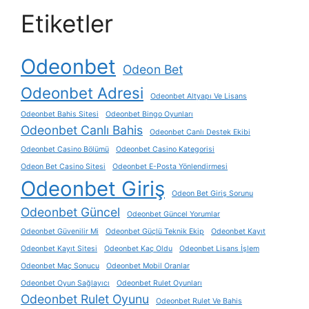
Etiketler
Odeonbet
Odeon Bet
Odeonbet Adresi
Odeonbet Altyapı Ve Lisans
Odeonbet Bahis Sitesi
Odeonbet Bingo Oyunları
Odeonbet Canlı Bahis
Odeonbet Canlı Destek Ekibi
Odeonbet Casino Bölümü
Odeonbet Casino Kategorisi
Odeon Bet Casino Sitesi
Odeonbet E-Posta Yönlendirmesi
Odeonbet Giriş
Odeon Bet Giriş Sorunu
Odeonbet Güncel
Odeonbet Güncel Yorumlar
Odeonbet Güvenilir Mi
Odeonbet Güçlü Teknik Ekip
Odeonbet Kayıt
Odeonbet Kayıt Sitesi
Odeonbet Kaç Oldu
Odeonbet Lisans İşlem
Odeonbet Maç Sonucu
Odeonbet Mobil Oranlar
Odeonbet Oyun Sağlayıcı
Odeonbet Rulet Oyunları
Odeonbet Rulet Oyunu
Odeonbet Rulet Ve Bahis