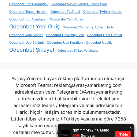
Odeonbet Son Bağlantısı
Odeonbet Sosyal Medya Promosyon
Odeonbet Texas Holdem
Odeonbet Tv Sitesi
Odeonbet Twitter Hesabı
Odeonbet Vip Avantajlar
Odeon Bet Yeni Adres
Odeonbet Yeni Giriş
Odeonbet Yeni Giriş Adresi Nedir
Odeonbet Yeni Slotlar
Odeonbet Çevrimiçi Site
Odeonbet Özel Oranlar
Odeonbet Üye Bölümü
Odeonbet Üye Kuralları
Odeonbet Üyelik
Odeonbet Şikayet
Odeonbet Şirket Ve Lisans
Avrasya'nın en büyük reklam platformunda olmak için
Microsoft Teams:
reklam@avrasyamarketing.com
adresimizden veya Telegram: @Avrasyamarketing
adresimizden irtibat kurabilirsiniz. (Tek iletişim
adreslerimiz teams / telegram ve mail adresimizdir.
Harici hiçbir iletişim adresimiz bulunmamaktadır.
Lütfen itibar etmeyiniz.) Türkiye yasalarına göre 7258
sayılı kanun uyarınca yasa dışı bahis oynamanın
cezaları mevcuttur. Şu an bulunduğunuz site hiç bir