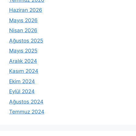
Haziran 2026
Mayıs 2026
Nisan 2026
Ağustos 2025
Mayıs 2025
Aralık 2024
Kasım 2024
Ekim 2024
Eylül 2024
Ağustos 2024
Temmuz 2024