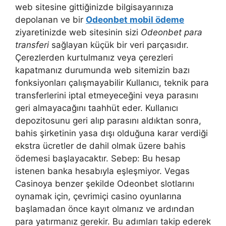
web sitesine gittiğinizde bilgisayarınıza
depolanan ve bir
Odeonbet mobil ödeme
ziyaretinizde web sitesinin sizi
Odeonbet para
transferi
sağlayan küçük bir veri parçasıdır.
Çerezlerden kurtulmanız veya çerezleri
kapatmanız durumunda web sitemizin bazı
fonksiyonları çalışmayabilir Kullanıcı, teknik para
transferlerini iptal etmeyeceğini veya parasını
geri almayacağını taahhüt eder. Kullanıcı
depozitosunu geri alıp parasını aldıktan sonra,
bahis şirketinin yasa dışı olduğuna karar verdiği
ekstra ücretler de dahil olmak üzere bahis
ödemesi başlayacaktır. Sebep: Bu hesap
istenen banka hesabıyla eşleşmiyor. Vegas
Casinoya benzer şekilde Odeonbet slotlarını
oynamak için, çevrimiçi casino oyunlarına
başlamadan önce kayıt olmanız ve ardından
para yatırmanız gerekir. Bu adımları takip ederek