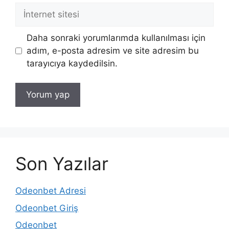
İnternet
sitesi
Daha sonraki yorumlarımda kullanılması için
adım, e-posta adresim ve site adresim bu
tarayıcıya kaydedilsin.
Son Yazılar
Odeonbet Adresi
Odeonbet Giriş
Odeonbet