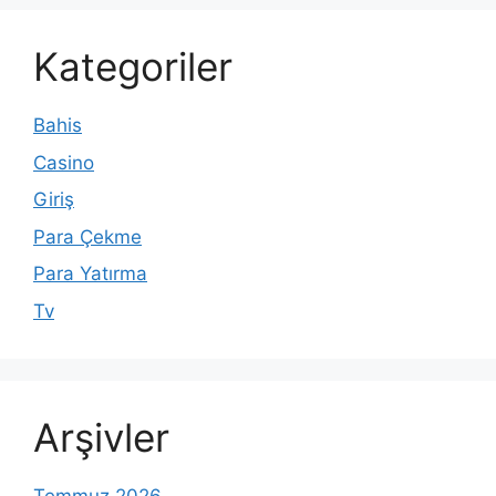
Kategoriler
Bahis
Casino
Giriş
Para Çekme
Para Yatırma
Tv
Arşivler
Temmuz 2026