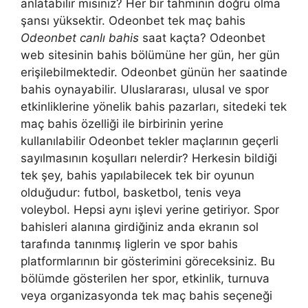
anlatabilir misiniz? Her bir tahminin doğru olma
şansı yüksektir. Odeonbet tek maç bahis
Odeonbet canlı bahis
saat kaçta? Odeonbet
web sitesinin bahis bölümüne her gün, her gün
erişilebilmektedir. Odeonbet günün her saatinde
bahis oynayabilir. Uluslararası, ulusal ve spor
etkinliklerine yönelik bahis pazarları, sitedeki tek
maç bahis özelliği ile birbirinin yerine
kullanılabilir Odeonbet tekler maçlarının geçerli
sayılmasının koşulları nelerdir? Herkesin bildiği
tek şey, bahis yapılabilecek tek bir oyunun
olduğudur: futbol, basketbol, tenis veya
voleybol. Hepsi aynı işlevi yerine getiriyor. Spor
bahisleri alanına girdiğiniz anda ekranın sol
tarafında tanınmış liglerin ve spor bahis
platformlarının bir gösterimini göreceksiniz. Bu
bölümde gösterilen her spor, etkinlik, turnuva
veya organizasyonda tek maç bahis seçeneği