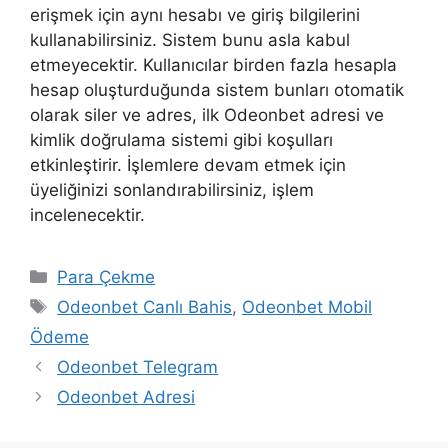
erişmek için aynı hesabı ve giriş bilgilerini
kullanabilirsiniz. Sistem bunu asla kabul
etmeyecektir. Kullanıcılar birden fazla hesapla
hesap oluşturduğunda sistem bunları otomatik
olarak siler ve adres, ilk Odeonbet adresi ve
kimlik doğrulama sistemi gibi koşulları
etkinleştirir. İşlemlere devam etmek için
üyeliğinizi sonlandırabilirsiniz, işlem
incelenecektir.
Kategoriler
Para Çekme
Etiketler
Odeonbet Canlı Bahis
,
Odeonbet Mobil
Ödeme
Odeonbet Telegram
Odeonbet Adresi